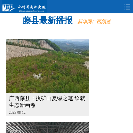
藤县最新播报
新华社简
新华网
中国政府
要闻
新华社记
新华网广西频道
介
网
者看广西
广西藤县：执矿山复绿之笔 绘就
生态新画卷
2025-08-12