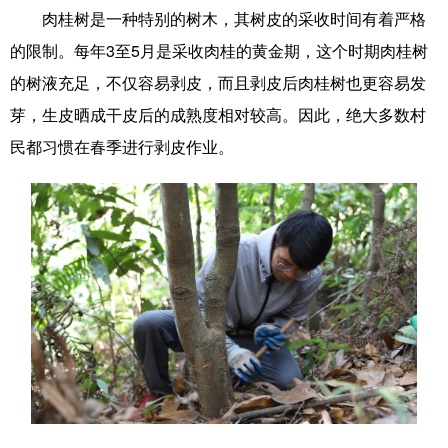
肉桂树是一种特别的树木，其树皮的采收时间有着严格
科技
科普
体育
文化
的限制。每年3至5月是采收肉桂的黄金期，这个时期肉桂树
健康
军事
访谈
视频
的树液充足，不仅容易剥皮，而且剥皮后肉桂树也更容易发
芽，生皮晒成干皮后的成熟度相对较高。因此，绝大多数村
图片
中央文件
金融
汽车
民都习惯在春季进行剥皮作业。
食品
人居
信息化
乡村振兴
溯源中国
城市
旅游
能源
会展
彩票
娱乐
时尚
悦读
公益
书画
一带一路
亚太网
上市公司
文化产业
地方频道
北京
天津
河北
山西