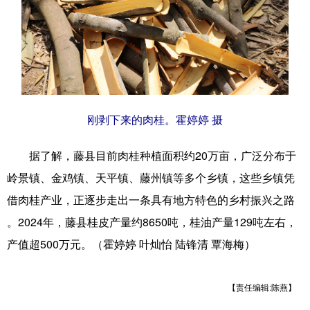
Русский язык
日本語
한국어
Deutsch
Português
刚剥下来的肉桂。霍婷婷 摄
据了解，藤县目前肉桂种植面积约20万亩，广泛分布于
岭景镇、金鸡镇、天平镇、藤州镇等多个乡镇，这些乡镇凭
借肉桂产业，正逐步走出一条具有地方特色的乡村振兴之路
。2024年，藤县桂皮产量约8650吨，桂油产量129吨左右，
产值超500万元。（霍婷婷 叶灿怡 陆锋清 覃海梅）
【责任编辑:陈燕】