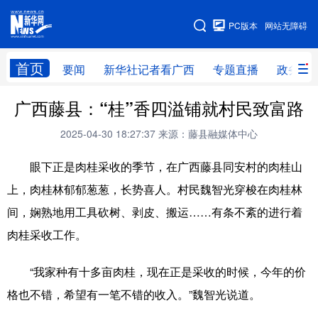
广西频道
PC版本
网站无障碍
网站地图
首页
要闻
新华社记者看广西
专题直播
政务信
广西频道
广西藤县：“桂”香四溢铺就村民致富路
2025-04-30 18:27:37
来源：藤县融媒体中心
要闻
新华社记者
专题直播
政务信息
眼下正是肉桂采收的季节，在广西藤县同安村的肉桂山
图片新闻
壮美广西
上，肉桂林郁郁葱葱，长势喜人。村民魏智光穿梭在肉桂林
间，娴熟地用工具砍树、剥皮、搬运……有条不紊的进行着
新华网导航
肉桂采收工作。
学习进行时
高层
时政
人事
“我家种有十多亩肉桂，现在正是采收的时候，今年的价
国际
财经
网评
港澳
格也不错，希望有一笔不错的收入。”魏智光说道。
台湾
思客智库
全球连线
教育