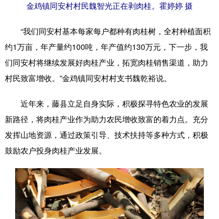
金鸡镇同安村村民魏智光正在剥肉桂。霍婷婷 摄
辽宁
吉林
上海
江苏
“我们同安村基本每家每户都种有肉桂树，全村种植面积
浙江
安徽
福建
江西
约1万亩，年产量约100吨，年产值约130万元，下一步，我
们同安村将继续发展好肉桂产业，拓宽肉桂销售渠道，助力
山东
河南
湖北
湖南
村民致富增收。”金鸡镇同安村村支书魏乾裕说。
广东
广西
海南
重庆
近年来，藤县立足自身实际，积极探寻特色农业的发展
四川
贵州
云南
西藏
新路径，将肉桂产业作为助力农民增收致富的着力点。充分
陕西
甘肃
青海
宁夏
发挥山地资源，通过政策引导、技术扶持等多种方式，积极
新疆
内蒙古
黑龙江
鼓励农户投身肉桂产业发展。
多语种频道
English
Español
Français
عربى