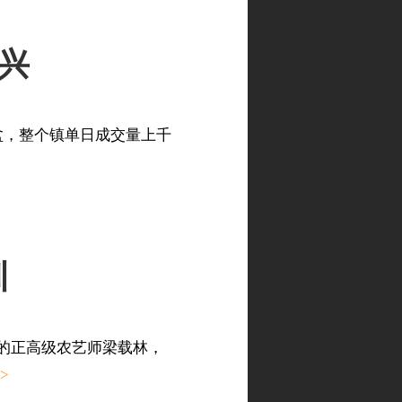
济兴
盆，整个镇单日成交量上千
训
课的正高级农艺师梁载林，
>