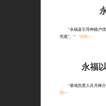
"永福县引导种植户
兜底”。"
详细>>
永福以
"基地负责人吕月林
细>>