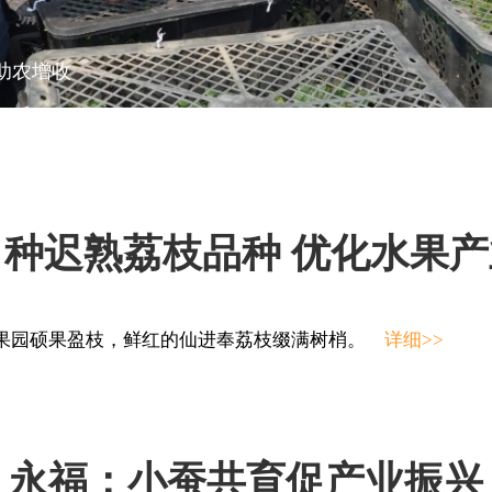
助农增收
种迟熟荔枝品种 优化水果
果园硕果盈枝，鲜红的仙进奉荔枝缀满树梢。
详细>>
永福：小蚕共育促产业振兴