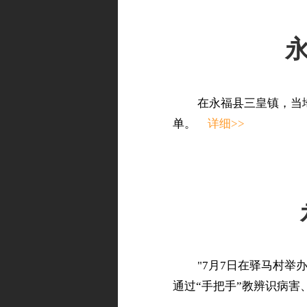
永
在永福县三皇镇，当
单。
详细>>
"7月7日在驿马村
通过“手把手”教辨识病害