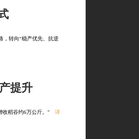
式
路，转向“稳产优先、抗逆
单产提升
可增收稻谷约6万公斤。"
详