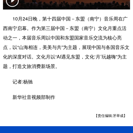
科技
科普
体育
文化
10月24日晚，第十四届中国－东盟（南宁）音乐周在广
健康
军事
访谈
视频
西南宁启幕。作为第三届中国－东盟（南宁）文化月重点活
图片
中央文件
金融
汽车
动之一，本届音乐周以中国和东盟国家音乐交流为核心亮
点，以“山海相连，美美与共”为主题，展现中国与各国音乐文
食品
人居
信息化
乡村振兴
化的深度对话。文化月以“AI遇见东盟，文化‘月’玩越嗨”为主
溯源中国
城市
旅游
能源
题，打造文旅消费新场景。
会展
彩票
娱乐
时尚
记者:杨驰
悦读
公益
书画
一带一路
新华社音视频部制作
亚太网
上市公司
文化产业
【责任编辑:牙举成】
地方频道
北京
天津
河北
山西