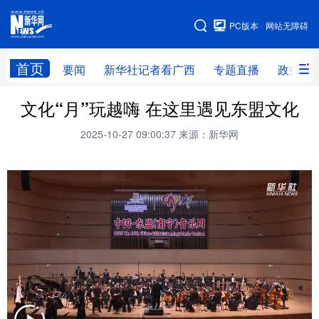
广西频道
PC版本
网站无障碍
网站地图
首页
要闻
新华社记者看广西
专题直播
政务信
广西频道
文化“月”玩越嗨 在这里遇见东盟文化
2025-10-27 09:00:37
来源：新华网
要闻
新华社记者
专题直播
政务信息
图片新闻
壮美广西
新华网导航
学习进行时
高层
时政
人事
国际
财经
网评
港澳
台湾
思客智库
全球连线
教育