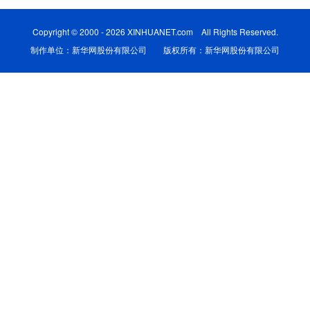
科技
科普
体育
文化
Copyright © 2000 - 2026 XINHUANET.com All Rights Reserved.
制作单位：新华网股份有限公司 版权所有：新华网股份有限公司
健康
军事
访谈
视频
图片
中央文件
金融
汽车
食品
人居
信息化
乡村振兴
溯源中国
城市
旅游
能源
会展
彩票
娱乐
时尚
悦读
公益
书画
一带一路
亚太网
上市公司
文化产业
地方频道
北京
天津
河北
山西