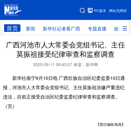
广西频道
PC版本
网站无障碍
网站地图
首页
要闻
新华社记者看广西
专题直播
政务信
广西频道
广西河池市人大常委会党组书记、主任
莫振祖接受纪律审查和监察调查
要闻
新华社记者
专题直播
政务信息
2025-09-11 08:43:07
来源：新华网
图片新闻
壮美广西
新华社南宁9月10日电 广西壮族自治区纪委监委10日通
报，河池市人大常委会党组书记、主任莫振祖涉嫌严重违纪
新华网导航
违法，目前正接受自治区纪委监委纪律审查和监察调查。
学习进行时
高层
时政
人事
（完）
国际
财经
网评
港澳
【责任编辑:陈燕】
台湾
思客智库
全球连线
教育