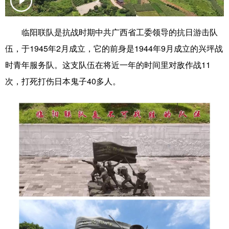
科技
科普
体育
文化
临阳联队是抗战时期中共广西省工委领导的抗日游击队
健康
军事
访谈
视频
伍，于1945年2月成立，它的前身是1944年9月成立的兴坪战
图片
中央文件
金融
汽车
时青年服务队。这支队伍在将近一年的时间里对敌作战11
次，打死打伤日本鬼子40多人。
食品
人居
信息化
乡村振兴
溯源中国
城市
旅游
能源
会展
彩票
娱乐
时尚
悦读
公益
书画
一带一路
亚太网
上市公司
文化产业
地方频道
北京
天津
河北
山西