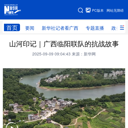
广西频道
PC版本
网站无障碍
网站地图
首页
要闻
新华社记者看广西
专题直播
政务信
广西频道
山河印记｜广西临阳联队的抗战故事
2025-09-09 09:04:43
来源：新华网
要闻
新华社记者
专题直播
政务信息
图片新闻
壮美广西
新华网导航
学习进行时
高层
时政
人事
国际
财经
网评
港澳
台湾
思客智库
全球连线
教育