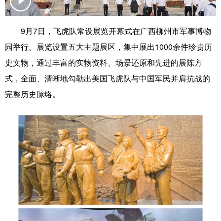
科技
科普
体育
文化
9月7日，飞虎队常设展览开幕式在广西柳州市军事博物
健康
军事
访谈
视频
园举行。展览设置五大主题展区，集中展出1000余件珍贵历
图片
中央文件
金融
汽车
史文物，通过丰富的实物资料、场景还原和先进的展陈方
式，全面、清晰地勾勒出美国飞虎队与中国军民并肩抗战的
食品
人居
信息化
乡村振兴
完整历史脉络。
溯源中国
城市
旅游
能源
会展
彩票
娱乐
时尚
悦读
公益
书画
一带一路
亚太网
上市公司
文化产业
地方频道
北京
天津
河北
山西