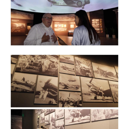
辽宁
吉林
上海
江苏
浙江
安徽
福建
江西
山东
河南
湖北
湖南
广东
广西
海南
重庆
四川
贵州
云南
西藏
陕西
甘肃
青海
宁夏
新疆
内蒙古
黑龙江
多语种频道
English
Español
Français
عربى