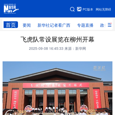
广西频道
PC版本
网站无障碍
网站地图
首页
要闻
新华社记者看广西
专题直播
政务信
广西频道
飞虎队常设展览在柳州开幕
2025-09-08 16:45:33
来源：新华网
要闻
新华社记者
专题直播
政务信息
图片新闻
壮美广西
新华网导航
学习进行时
高层
时政
人事
国际
财经
网评
港澳
台湾
思客智库
全球连线
教育