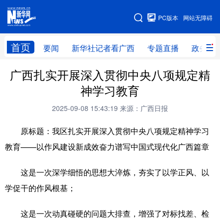
广西频道
PC版本
网站无障碍
网站地图
首页
要闻
新华社记者看广西
专题直播
政务信
广西频道
广西扎实开展深入贯彻中央八项规定精
神学习教育
要闻
新华社记者
专题直播
政务信息
2025-09-08 15:43:19
来源：广西日报
图片新闻
壮美广西
原标题：我区扎实开展深入贯彻中央八项规定精神学习
教育——以作风建设新成效奋力谱写中国式现代化广西篇章
新华网导航
这是一次深学细悟的思想大淬炼，夯实了以学正风、以
学习进行时
高层
时政
人事
学促干的作风根基；
国际
财经
网评
港澳
这是一次动真碰硬的问题大排查，增强了对标找差、检
台湾
思客智库
全球连线
教育