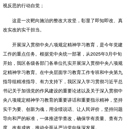
视反思的行动自觉；
科技
科普
体育
文化
这是一次靶向施治的整改大攻坚，彰显了即知即改、真
健康
军事
访谈
视频
改实改的实干担当。
图片
中央文件
金融
汽车
开展深入贯彻中央八项规定精神学习教育，是今年党建
食品
人居
信息化
乡村振兴
工作的重点任务。根据党中央统一部署，从2025年3月中旬
溯源中国
城市
旅游
能源
开始，我区各级各部门各单位扎实开展深入贯彻中央八项规
会展
彩票
娱乐
时尚
定精神学习教育。在中央层面学习教育工作专班和中央第九
指导组精准指导、有力支持下，我区深入学习贯彻习近平总
悦读
公益
书画
一带一路
书记关于加强党的作风建设的重要论述以及关于深入贯彻中
亚太网
上市公司
文化产业
央八项规定精神学习教育的重要讲话和重要指示精神，坚持
实干为要、创新为魂，用业绩说话、让人民评价，坚持问题
地方频道
导向和严的标准，一体推进学查改，确保学有质量、查有力
度、改有成效，推动全面从严治党向纵深发展。
北京
天津
河北
山西