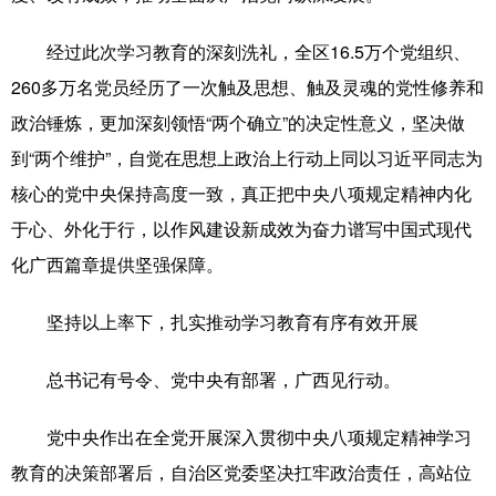
辽宁
吉林
上海
江苏
经过此次学习教育的深刻洗礼，全区16.5万个党组织、
260多万名党员经历了一次触及思想、触及灵魂的党性修养和
浙江
安徽
福建
江西
政治锤炼，更加深刻领悟“两个确立”的决定性意义，坚决做
山东
河南
湖北
湖南
到“两个维护”，自觉在思想上政治上行动上同以习近平同志为
广东
广西
海南
重庆
核心的党中央保持高度一致，真正把中央八项规定精神内化
于心、外化于行，以作风建设新成效为奋力谱写中国式现代
四川
贵州
云南
西藏
化广西篇章提供坚强保障。
陕西
甘肃
青海
宁夏
坚持以上率下，扎实推动学习教育有序有效开展
新疆
内蒙古
黑龙江
总书记有号令、党中央有部署，广西见行动。
多语种频道
党中央作出在全党开展深入贯彻中央八项规定精神学习
English
Español
Français
عربى
教育的决策部署后，自治区党委坚决扛牢政治责任，高站位