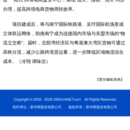
办理，提高跨境电商货物周转效率。
科技
科普
体育
文化
健康
军事
访谈
视频
项目建成后，将与南宁国际铁路港、吴圩国际机场形成
立体联运网络，助推南宁成为连接国内市场与东盟市场的“物
图片
中央文件
金融
汽车
流立交桥”。届时，北部湾经济区与粤港澳大湾区货物可通过
食品
人居
信息化
乡村振兴
高铁分流，减少公路跨境货运量，进一步降低区域物流综合
溯源中国
城市
旅游
能源
成本。（冷翔 谭咏仪）
会展
彩票
娱乐
时尚
【责任编辑:陈燕】
悦读
公益
书画
一带一路
亚太网
上市公司
文化产业
Copyright © 2000 - 2026 XINHUANET.com All Rights Reserved.
制作单位：新华网股份有限公司 版权所有：新华网股份有限公司
地方频道
北京
天津
河北
山西