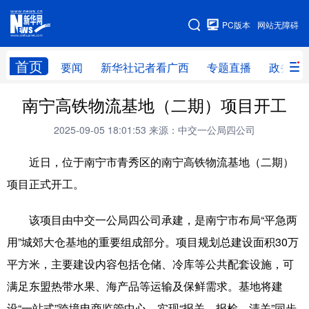
广西频道
PC版本
网站无障碍
网站地图
首页
要闻
新华社记者看广西
专题直播
政务信
广西频道
南宁高铁物流基地（二期）项目开工
2025-09-05 18:01:53
来源：中交一公局四公司
要闻
新华社记者
专题直播
政务信息
近日，位于南宁市青秀区的南宁高铁物流基地（二期）
图片新闻
壮美广西
项目正式开工。
新华网导航
该项目由中交一公局四公司承建，是南宁市布局“平急两
用”城郊大仓基地的重要组成部分。项目规划总建设面积30万
学习进行时
高层
时政
人事
平方米，主要建设内容包括仓储、冷库等公共配套设施，可
国际
财经
网评
港澳
满足东盟热带水果、海产品等运输及保鲜需求。基地将建
台湾
思客智库
全球连线
教育
设“一站式”跨境电商监管中心，实现“报关、报检、清关”同步