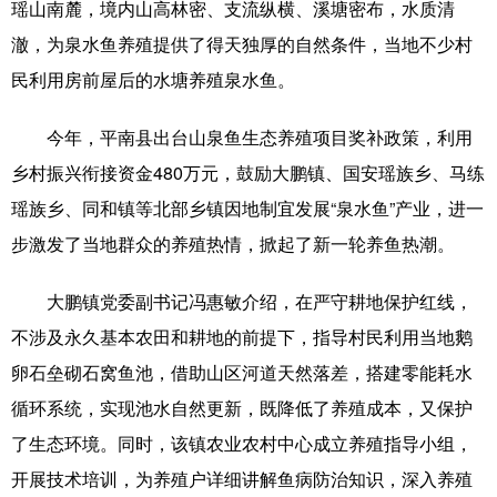
瑶山南麓，境内山高林密、支流纵横、溪塘密布，水质清
澈，为泉水鱼养殖提供了得天独厚的自然条件，当地不少村
民利用房前屋后的水塘养殖泉水鱼。
今年，平南县出台山泉鱼生态养殖项目奖补政策，利用
乡村振兴衔接资金480万元，鼓励大鹏镇、国安瑶族乡、马练
瑶族乡、同和镇等北部乡镇因地制宜发展“泉水鱼”产业，进一
步激发了当地群众的养殖热情，掀起了新一轮养鱼热潮。
大鹏镇党委副书记冯惠敏介绍，在严守耕地保护红线，
不涉及永久基本农田和耕地的前提下，指导村民利用当地鹅
卵石垒砌石窝鱼池，借助山区河道天然落差，搭建零能耗水
循环系统，实现池水自然更新，既降低了养殖成本，又保护
了生态环境。同时，该镇农业农村中心成立养殖指导小组，
开展技术培训，为养殖户详细讲解鱼病防治知识，深入养殖