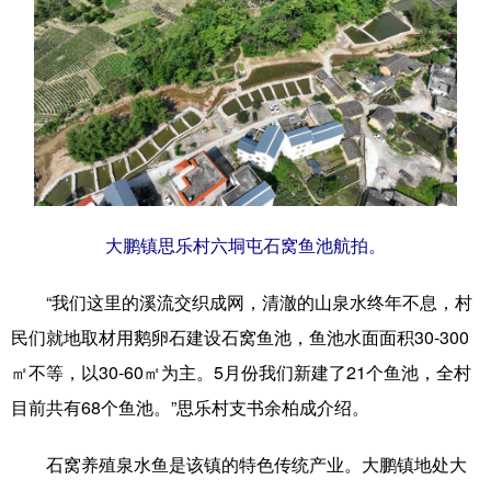
大鹏镇思乐村六垌屯石窝鱼池航拍。
“我们这里的溪流交织成网，清澈的山泉水终年不息，村
民们就地取材用鹅卵石建设石窝鱼池，鱼池水面面积30-300
㎡不等，以30-60㎡为主。5月份我们新建了21个鱼池，全村
目前共有68个鱼池。”思乐村支书余柏成介绍。
石窝养殖泉水鱼是该镇的特色传统产业。大鹏镇地处大