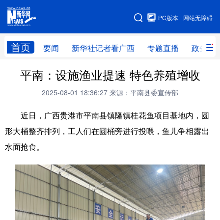
广西频道
PC版本
网站无障碍
网站地图
首页
要闻
新华社记者看广西
专题直播
政务信
广西频道
平南：设施渔业提速 特色养殖增收
2025-08-01 18:36:27
来源：平南县委宣传部
要闻
新华社记者
专题直播
政务信息
近日，广西贵港市平南县镇隆镇桂花鱼项目基地内，圆
图片新闻
壮美广西
形大桶整齐排列，工人们在圆桶旁进行投喂，鱼儿争相露出
水面抢食。
新华网导航
学习进行时
高层
时政
人事
国际
财经
网评
港澳
台湾
思客智库
全球连线
教育