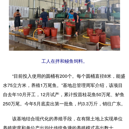
科技
科普
体育
文化
健康
军事
访谈
视频
图片
中央文件
金融
汽车
食品
人居
信息化
乡村振兴
溯源中国
城市
旅游
能源
工人在拌和鳗鱼饲料。
会展
彩票
娱乐
时尚
“目前投入使用的圆桶有200个。每个圆桶直径8米，能盛
悦读
公益
书画
一带一路
水75立方米，养殖1万尾鱼。”基地总管理周军介绍，该项目
自去年10月开工，12月试产，累计投苗桂花鱼50万尾、鲈鱼
亚太网
上市公司
文化产业
250万尾。今年5月底卖出第一批鱼，约3.3万斤，销往广东。
地方频道
该基地结合现代化的养殖手段，在有限土地上实现单位
养殖密度和单位产出均比传统鱼塘的养殖模式高出数十
北京
天津
河北
山西