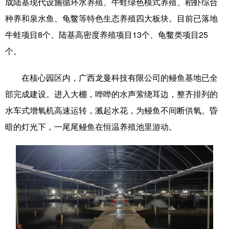
成陆基现代设施循环水养殖、牛蛙绿色模式养殖、稻虾综合
Русский язык
日本語
한국어
种养和泉水鱼、龟鳖等特色生态养殖四大板块。目前已落地
Deutsch
Português
牛蛙项目8个、陆基高密度养殖项目13个、龟鳖类项目25
个。
在核心园区内，广西龙曼科技有限公司的鳗鱼基地已全
部完成建设。进入大棚，哗哗的水声萦绕耳边，整齐排列的
水车式增氧机高速运转，溅起水花，为鳗鱼不间断供氧。昏
暗的灯光下，一尾尾鳗鱼在恒温养殖池里游动。