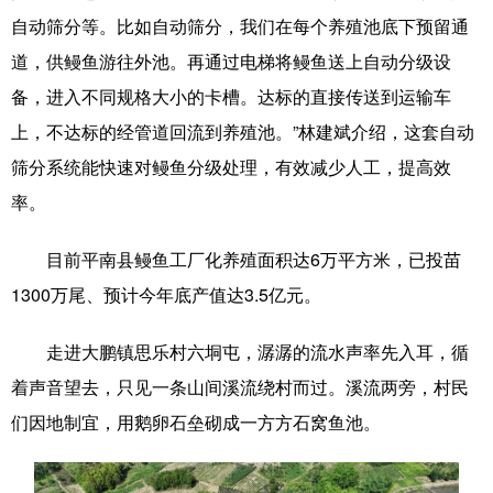
自动筛分等。比如自动筛分，我们在每个养殖池底下预留通
道，供鳗鱼游往外池。再通过电梯将鳗鱼送上自动分级设
备，进入不同规格大小的卡槽。达标的直接传送到运输车
上，不达标的经管道回流到养殖池。”林建斌介绍，这套自动
筛分系统能快速对鳗鱼分级处理，有效减少人工，提高效
率。
目前平南县鳗鱼工厂化养殖面积达6万平方米，已投苗
1300万尾、预计今年底产值达3.5亿元。
走进大鹏镇思乐村六垌屯，潺潺的流水声率先入耳，循
着声音望去，只见一条山间溪流绕村而过。溪流两旁，村民
们因地制宜，用鹅卵石垒砌成一方方石窝鱼池。