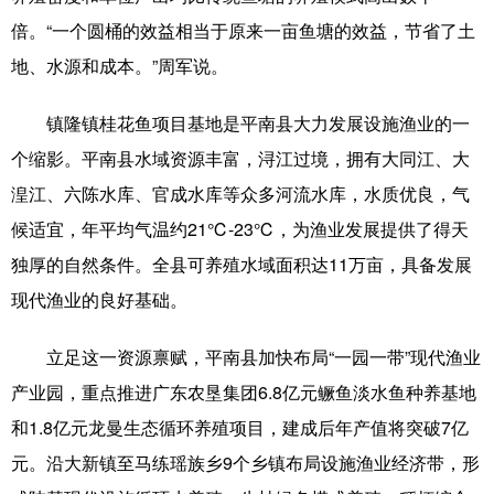
倍。“一个圆桶的效益相当于原来一亩鱼塘的效益，节省了土
辽宁
吉林
上海
江苏
地、水源和成本。”周军说。
浙江
安徽
福建
江西
镇隆镇桂花鱼项目基地是平南县大力发展设施渔业的一
山东
河南
湖北
湖南
个缩影。平南县水域资源丰富，浔江过境，拥有大同江、大
广东
广西
海南
重庆
湟江、六陈水库、官成水库等众多河流水库，水质优良，气
候适宜，年平均气温约21℃-23℃，为渔业发展提供了得天
四川
贵州
云南
西藏
独厚的自然条件。全县可养殖水域面积达11万亩，具备发展
陕西
甘肃
青海
宁夏
现代渔业的良好基础。
新疆
内蒙古
黑龙江
立足这一资源禀赋，平南县加快布局“一园一带”现代渔业
产业园，重点推进广东农垦集团6.8亿元鳜鱼淡水鱼种养基地
多语种频道
和1.8亿元龙曼生态循环养殖项目，建成后年产值将突破7亿
English
Español
Français
عربى
元。沿大新镇至马练瑶族乡9个乡镇布局设施渔业经济带，形