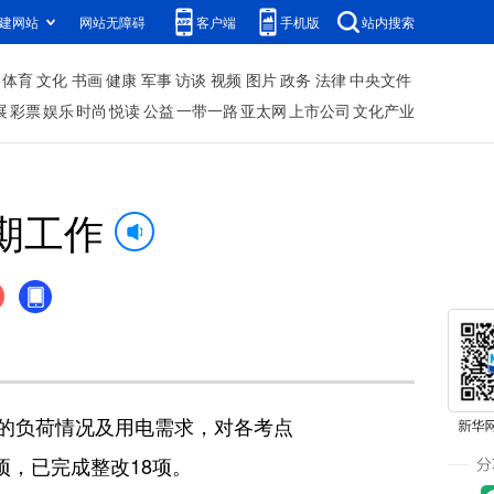
建网站
网站无障碍
客户端
手机版
站内搜索
体育
文化
书画
健康
军事
访谈
视频
图片
政务
法律
中央文件
展
彩票
娱乐
时尚
悦读
公益
一带一路
亚太网
上市公司
文化产业
期工作
的负荷情况及用电需求，对各考点
项，已完成整改18项。