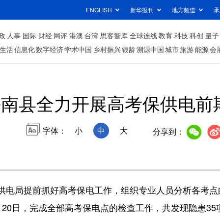
ENGLISH
新华报刊
地方频道
承
政
人事
国际
财经
网评
港澳
台湾
思客智库
全球连线
教育
科技
科创
量子
生活
信息化
数字经济
学术中国
乡村振兴
银龄
溯源中国
城市
旅游
能源
会
平南县全力开展高考保供电前
字体：
小
中
大
分享到：
电局提前抓好高考保电工作，组织专业人员分析各考点
20日，完成全部高考保电点的检查工作，共发现隐患35