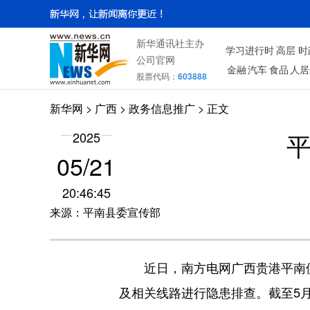
新华通讯社主办
学习进行时
高层
时
公司官网
金融
汽车
食品
人居
股票代码：
603888
新华网
>
广西
> 政务信息推广 > 正文
2025
05/21
20:46:45
来源：平南县委宣传部
近日，南方电网广西贵港平南供
及相关线路进行隐患排查。截至5月