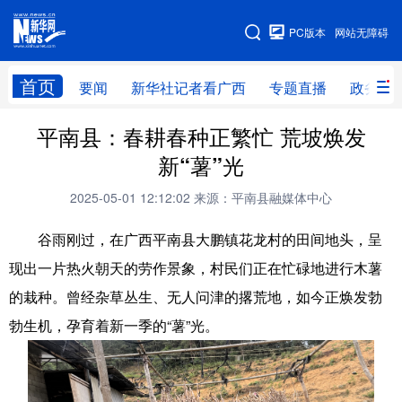
广西频道
PC版本
网站无障碍
网站地图
首页
要闻
新华社记者看广西
专题直播
政务信
广西频道
平南县：春耕春种正繁忙 荒坡焕发
新“薯”光
要闻
新华社记者
专题直播
政务信息
2025-05-01 12:12:02
来源：平南县融媒体中心
图片新闻
壮美广西
谷雨刚过，在广西平南县大鹏镇花龙村的田间地头，呈
现出一片热火朝天的劳作景象，村民们正在忙碌地进行木薯
新华网导航
的栽种。曾经杂草丛生、无人问津的撂荒地，如今正焕发勃
学习进行时
高层
时政
人事
勃生机，孕育着新一季的“薯”光。
国际
财经
网评
港澳
台湾
思客智库
全球连线
教育