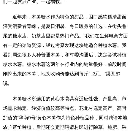
们一起发展产业、一起增收。”
辽宁
吉林
上海
江苏
近年来，木薯糖水作为特色的甜品，因口感软糯清甜而
浙江
安徽
福建
江西
深受消费者青睐，是夏日消暑、冬日暖身的佳选，在街头巷
尾的糖水店、奶茶店里都是热门产品。“我们在生鲜电商方面
山东
河南
湖北
湖南
有一定的渠道资源，经过考察发现这块地适合种植木薯。我
广东
广西
海南
重庆
看到周边很多人种普通木薯，和村委沟通后，决定尝试种植
四川
贵州
云南
西藏
糖水木薯。糖水木薯这两年在行业内的销量很好，前段时间
刚挖出来的木薯，地头收购价能达到每斤1.2元。”梁孔超
陕西
甘肃
青海
宁夏
说。
新疆
内蒙古
黑龙江
木薯糖水所选用的黄心木薯具有适应性强、产量高、市
场需求稳定、经济价值较高等特点。花龙村选定高产、高附
多语种频道
加值的“华南9号”黄心木薯作为特色种植品种，同时聘请本地
English
Español
Français
عربى
农户帮忙种植，后期还会定期聘请村民进行除草、施肥、采