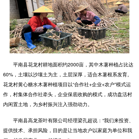
科技
科普
体育
文化
健康
军事
访谈
视频
图片
中央文件
金融
汽车
食品
人居
信息化
乡村振兴
溯源中国
城市
旅游
能源
平南县花龙村耕地面积约2000亩，其中木薯种植占比达
60%，土壤以沙壤土为主，土层深厚，适合木薯根系发育。
会展
彩票
娱乐
时尚
花龙村黄心糖水木薯种植项目以“合作社+企业+农户”模式运
悦读
公益
书画
一带一路
作，村集体合作社牵头，企业保底收购的模式，成功盘活村
亚太网
上市公司
文化产业
内闲置土地，为乡村振兴注入强劲动力。
平南县高龙茶叶有限公司经理梁孔超说：“我们来投资、
地方频道
提供技术、承担风险，目的是让当地农户以家庭为单位和我
北京
天津
河北
山西