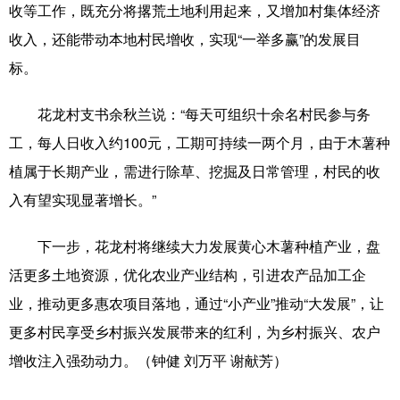
Русский язык
日本語
한국어
收等工作，既充分将撂荒土地利用起来，又增加村集体经济
收入，还能带动本地村民增收，实现“一举多赢”的发展目
Deutsch
Português
标。
花龙村支书余秋兰说：“每天可组织十余名村民参与务
工，每人日收入约100元，工期可持续一两个月，由于木薯种
植属于长期产业，需进行除草、挖掘及日常管理，村民的收
入有望实现显著增长。”
下一步，花龙村将继续大力发展黄心木薯种植产业，盘
活更多土地资源，优化农业产业结构，引进农产品加工企
业，推动更多惠农项目落地，通过“小产业”推动“大发展”，让
更多村民享受乡村振兴发展带来的红利，为乡村振兴、农户
增收注入强劲动力。（钟健 刘万平 谢献芳）