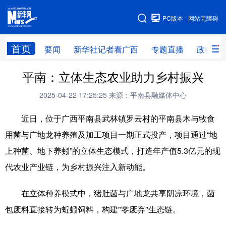
广西频道
PC版本
网站无障碍
网站地图
首页
要闻
新华社记者看广西
专题直播
政务信
广西频道
平南：立体生态农业助力乡村振兴
2025-04-22 17:25:25
来源：平南县融媒体中心
要闻
新华社记者
专题直播
政务信息
近日，位于广西平南县武林镇罗云村的平南县木与牧食
图片新闻
壮美广西
用菌与广地龙种养殖及加工项目一期正式投产，项目通过“地
上种菌、地下养蚓”的立体生态模式，打造年产值5.3亿元的现
新华网导航
代农业产业链，为乡村振兴注入新动能。
学习进行时
高层
时政
人事
在立体种养模式中，猪肚菌与广地龙共享阴凉环境，菌
国际
财经
网评
港澳
包废料直接转为蚯蚓饲料，构建"零废弃"生态链。
台湾
思客智库
全球连线
教育