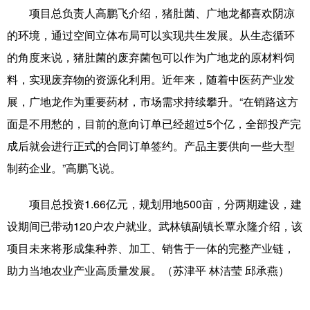
项目总负责人高鹏飞介绍，猪肚菌、广地龙都喜欢阴凉
科技
科普
体育
文化
的环境，通过空间立体布局可以实现共生发展。从生态循环
健康
军事
访谈
视频
的角度来说，猪肚菌的废弃菌包可以作为广地龙的原材料饲
料，实现废弃物的资源化利用。近年来，随着中医药产业发
图片
中央文件
金融
汽车
展，广地龙作为重要药材，市场需求持续攀升。“在销路这方
食品
人居
信息化
乡村振兴
面是不用愁的，目前的意向订单已经超过5个亿，全部投产完
溯源中国
城市
旅游
能源
成后就会进行正式的合同订单签约。产品主要供向一些大型
制药企业。”高鹏飞说。
会展
彩票
娱乐
时尚
悦读
公益
书画
一带一路
项目总投资1.66亿元，规划用地500亩，分两期建设，建
设期间已带动120户农户就业。武林镇副镇长覃永隆介绍，该
亚太网
上市公司
文化产业
项目未来将形成集种养、加工、销售于一体的完整产业链，
助力当地农业产业高质量发展。（苏津平 林洁莹 邱承燕）
地方频道
北京
天津
河北
山西