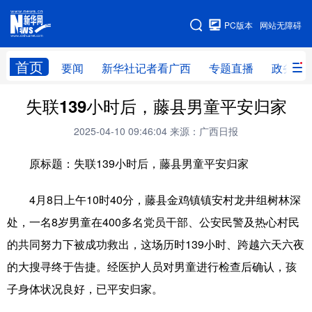
广西频道
PC版本
网站无障碍
网站地图
首页
要闻
新华社记者看广西
专题直播
政务信
广西频道
失联139小时后，藤县男童平安归家
2025-04-10 09:46:04
来源：广西日报
要闻
新华社记者
专题直播
政务信息
原标题：失联139小时后，藤县男童平安归家
图片新闻
壮美广西
4月8日上午10时40分，藤县金鸡镇镇安村龙井组树林深
新华网导航
处，一名8岁男童在400多名党员干部、公安民警及热心村民
的共同努力下被成功救出，这场历时139小时、跨越六天六夜
学习进行时
高层
时政
人事
的大搜寻终于告捷。经医护人员对男童进行检查后确认，孩
国际
财经
网评
港澳
子身体状况良好，已平安归家。
台湾
思客智库
全球连线
教育