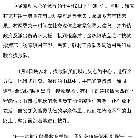
这场牵动人心的救寻始于4月2日下午3时许。当时，镇安
科技
科普
体育
文化
村龙井组一男童在村口玩耍时意外走失，家属多方寻找未
健康
军事
访谈
视频
果。村两委第一时间在社交媒体发布紧急寻人信息，并向镇
政府及派出所请求支援。接到报案后，金鸡镇成立临时搜救
图片
中央文件
金融
汽车
指挥部，统筹镇村干部、民警、驻村工作队及周边村民组成
食品
人居
信息化
乡村振兴
联合搜救队。
溯源中国
城市
旅游
能源
自4月2日晚以来，搜救队员们以走失点为中心，进行全
会展
彩票
娱乐
时尚
方位、地毯式排查。深夜的山林中，手电光束点点，如同一
悦读
公益
书画
一带一路
道“生命防线”照亮黑暗。搜救现场，有村干部连续四天四夜坚
守岗位；有熟悉地形的老党员主动请缨担任向导；还有放下
亚太网
上市公司
文化产业
农活、自发加入搜救队伍的乡亲邻里，他们在崎岖不平的山
路上，坚定而沉着地进行搜寻。
地方频道
“每一步都可能是救命关键，我们必须确保不遗漏任何一
北京
天津
河北
山西