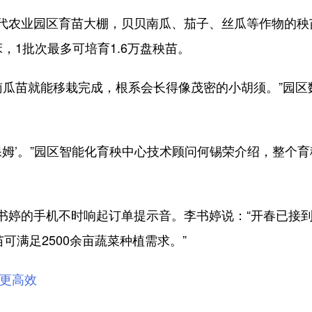
农业园区育苗大棚，贝贝南瓜、茄子、丝瓜等作物的秧
，1批次最多可培育1.6万盘秧苗。
南瓜苗就能移栽完成，根系会长得像茂密的小胡须。”园区
姆’。”园区智能化育秧中心技术顾问何锡荣介绍，整个育
的手机不时响起订单提示音。李书婷说：“开春已接到30
苗可满足2500余亩蔬菜种植需求。”
管更高效