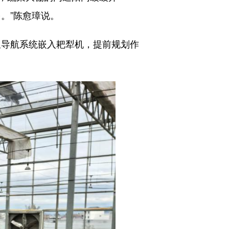
。”陈愈璋说。
导航系统嵌入耙犁机，提前规划作