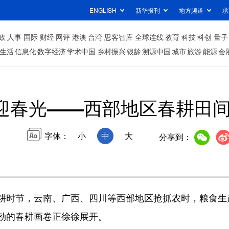
ENGLISH
新华报刊
地方频道
承
政
人事
国际
财经
网评
港澳
台湾
思客智库
全球连线
教育
科技
科创
量子
生活
信息化
数字经济
学术中国
乡村振兴
银龄
溯源中国
城市
旅游
能源
会
迎春光——西部地区春耕田间
字体：
小
中
大
分享到：
时节，云南、广西、四川等西部地区抢抓农时，粮食生
勃的春耕画卷正徐徐展开。