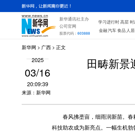
新华通讯社主办
学习进行时
高层
时
公司官网
金融
汽车
食品
人居
股票代码：
603888
新华网
>
广西
> 正文
田畴新景
2025
03/16
20:09:39
来源：新华网
春风拂垄亩，细雨润新苗。春耕
科技助农成为新亮点。一幅生机勃