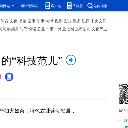
建网站
网站无障碍
客户端
手机版
站内搜索
体育
文化
书画
健康
军事
访谈
视频
图片
政务
法律
中央文件
展
彩票
娱乐
时尚
悦读
公益
一带一路
亚太网
上市公司
文化产业
的“科技范儿”
产如火如荼，特色农业蓬勃发展，