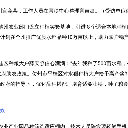
川宜宾县，工作人员在育秧中心整理育苗盘。（受访单位
州农业部门设立种植实验基地，引进多个适合本地种植
年计划在全州推广优质水稻品种10万亩以上，助力农户稳
种粮大户薛天照信心满满：“去年我种了500亩水稻，
于政府助农政策。贺州市平桂区对水稻种植大户给予高产
在政府的指导下，优化品种搭配、培育适龄壮秧，种了粮食
效
业产业园品种筛选适应棚内，技术人员陈愈璋轻触手机