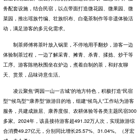
务配套设施，结合民宿，以点带面打造微花园、微果园、微
辽宁
吉林
上海
江苏
菜园，推出瑶族竹编、壮族织布、白毫茶制作等非遗体验活
浙江
安徽
福建
江西
动，满足游客的多元化需求。
山东
河南
湖北
湖南
制茶师傅将茶叶放入锅里，不停地用手翻炒，游客一边
广东
广西
海南
重庆
体验制茶过程，一边了解采青、摊青、杀青、揉捻、炒干等
工序。游客陈艳秋围坐在炉边，煮着自制的茶，和好友聊
四川
贵州
云南
西藏
天、赏景，品味诗意生活。
陕西
甘肃
青海
宁夏
凌云聚焦“两园一山一古城”的地方特色，积极打造“民宿
新疆
内蒙古
黑龙江
型”“候鸟型”“康养型”旅游目的地，组建“候鸟人”工作站为游客
服务，共建成旅居、康养度假、农耕体验等各类主题民宿300
多语种频道
多家。2024年，该县接待游客超491.32万人次，实现旅游综
English
Español
Français
عربى
合消费49.27亿元，分别同比增长25.57%、31.04%。（牙宏