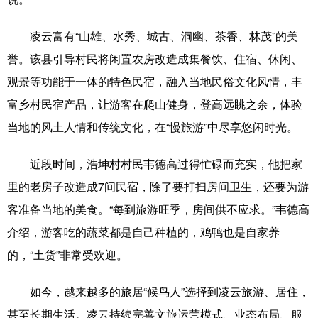
科技
科普
体育
文化
凌云富有“山雄、水秀、城古、洞幽、茶香、林茂”的美
健康
军事
访谈
视频
誉。该县引导村民将闲置农房改造成集餐饮、住宿、休闲、
观景等功能于一体的特色民宿，融入当地民俗文化风情，丰
图片
中央文件
金融
汽车
富乡村民宿产品，让游客在爬山健身，登高远眺之余，体验
食品
人居
信息化
乡村振兴
当地的风土人情和传统文化，在“慢旅游”中尽享悠闲时光。
溯源中国
城市
旅游
能源
近段时间，浩坤村村民韦德高过得忙碌而充实，他把家
会展
彩票
娱乐
时尚
里的老房子改造成7间民宿，除了要打扫房间卫生，还要为游
悦读
公益
书画
一带一路
客准备当地的美食。“每到旅游旺季，房间供不应求。”韦德高
介绍，游客吃的蔬菜都是自己种植的，鸡鸭也是自家养
亚太网
上市公司
文化产业
的，“土货”非常受欢迎。
地方频道
如今，越来越多的旅居“候鸟人”选择到凌云旅游、居住，
甚至长期生活。凌云持续完善文旅运营模式、业态布局、服
北京
天津
河北
山西