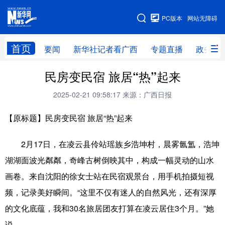
广西频道
PC版本
网站无障碍
网站地图
首页
要闻
新华社记者看广西
专题直播
政务信
广西频道
民房变民宿 旅居“热”起来
2025-02-21 09:58:17
来源：广西日报
要闻
新华社记者
专题直播
政务信息
【原标题】民房变民宿 旅居“热”起来
图片新闻
壮美广西
2月17日，在凌云县伶站瑶族乡浩坤村，晨雾氤氲，浩坤
新华网导航
湖湖面波光粼粼，奇峰古树倒映其中，构成一幅灵动的山水
画卷。来自沈阳的徐女士站在民宿观景台，用手机拍摄短视
学习进行时
高层
时政
人事
频，记录美好瞬间。“这里不仅有迷人的自然风光，还有深厚
国际
财经
网评
港澳
的文化底蕴，我和30名旅居团友打算在凌云居住3个月。”她
台湾
思客智库
全球连线
教育
说。