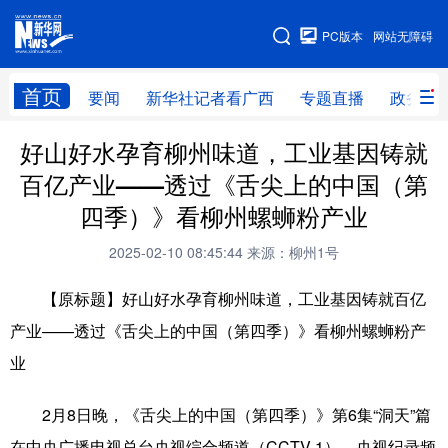
广西频道
PC版本
网站无障碍
网站地图
首页
要闻
新华社记者看广西
专题直播
政务信
广西频道
好山好水孕育柳州味道，工业基因铸就
百亿产业——透过《舌尖上的中国（第
要闻
新华社记者
专题直播
政务信息
四季）》看柳州螺蛳粉产业
图片新闻
壮美广西
2025-02-10 08:45:44
来源：柳州1号
【原标题】好山好水孕育柳州味道，工业基因铸就百亿
新华网导航
产业——透过《舌尖上的中国（第四季）》看柳州螺蛳粉产
学习进行时
高层
时政
人事
业
国际
财经
网评
港澳
2月8日晚，《舌尖上的中国（第四季）》第6集“洞天”篇
台湾
思客智库
全球连线
教育
在中央广播电视总台央视综合频道（CCTV-1）、央视纪录频