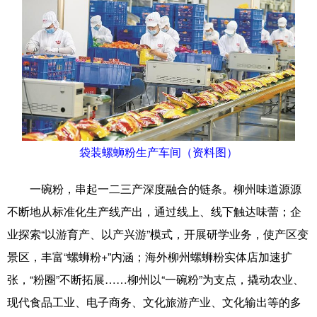
袋装螺蛳粉生产车间（资料图）
一碗粉，串起一二三产深度融合的链条。柳州味道源源
不断地从标准化生产线产出，通过线上、线下触达味蕾；企
业探索“以游育产、以产兴游”模式，开展研学业务，使产区变
景区，丰富“螺蛳粉+”内涵；海外柳州螺蛳粉实体店加速扩
张，“粉圈”不断拓展……柳州以“一碗粉”为支点，撬动农业、
现代食品工业、电子商务、文化旅游产业、文化输出等的多