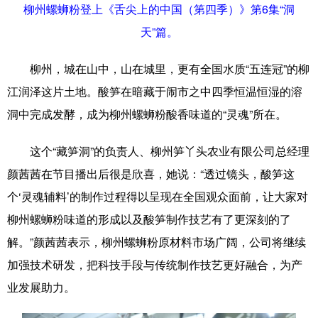
柳州螺蛳粉登上《舌尖上的中国（第四季）》第6集“洞
辽宁
吉林
上海
江苏
天”篇。
浙江
安徽
福建
江西
柳州，城在山中，山在城里，更有全国水质“五连冠”的柳
山东
河南
湖北
湖南
江润泽这片土地。酸笋在暗藏于闹市之中四季恒温恒湿的溶
洞中完成发酵，成为柳州螺蛳粉酸香味道的“灵魂”所在。
广东
广西
海南
重庆
四川
贵州
云南
西藏
这个“藏笋洞”的负责人、柳州笋丫头农业有限公司总经理
颜茜茜在节目播出后很是欣喜，她说：“透过镜头，酸笋这
陕西
甘肃
青海
宁夏
个‘灵魂辅料’的制作过程得以呈现在全国观众面前，让大家对
新疆
内蒙古
黑龙江
柳州螺蛳粉味道的形成以及酸笋制作技艺有了更深刻的了
解。”颜茜茜表示，柳州螺蛳粉原材料市场广阔，公司将继续
多语种频道
加强技术研发，把科技手段与传统制作技艺更好融合，为产
业发展助力。
English
Español
Français
عربى