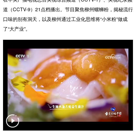
道（CCTV-9）21点档播出。节目聚焦柳州螺蛳粉，揭秘流行
科技
科普
体育
文化
口味的别有洞天，以及柳州通过工业化思维将“小米粉”做成
健康
军事
访谈
视频
了“大产业”。
图片
中央文件
金融
汽车
食品
人居
信息化
乡村振兴
溯源中国
城市
旅游
能源
会展
彩票
娱乐
时尚
悦读
公益
书画
一带一路
亚太网
上市公司
文化产业
地方频道
北京
天津
河北
山西