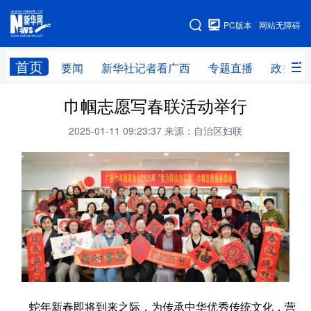
广西频道
PC版本
网站无障碍
网站地图
首页
要闻
新华社记者看广西
专题直播
政务信
广西频道
巾帼志愿写春联活动举行
2025-01-11 09:23:37
来源：自治区妇联
要闻
新华社记者
专题直播
政务信息
图片新闻
壮美广西
新华网导航
学习进行时
高层
时政
人事
国际
财经
网评
港澳
台湾
思客智库
全球连线
教育
蛇年新春即将到来之际，为传承中华优秀传统文化，营