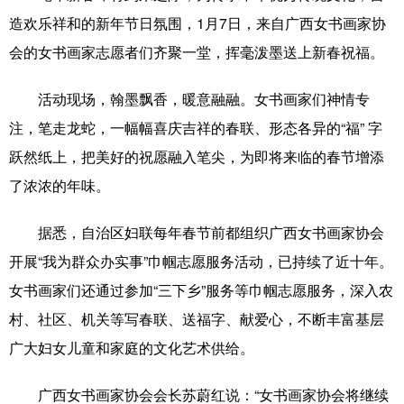
造欢乐祥和的新年节日氛围，1月7日，来自广西女书画家协
科技
科普
体育
文化
会的女书画家志愿者们齐聚一堂，挥毫泼墨送上新春祝福。
健康
军事
访谈
视频
活动现场，翰墨飘香，暖意融融。女书画家们神情专
图片
中央文件
金融
汽车
注，笔走龙蛇，一幅幅喜庆吉祥的春联、形态各异的“福” 字
食品
人居
信息化
乡村振兴
跃然纸上，把美好的祝愿融入笔尖，为即将来临的春节增添
溯源中国
城市
旅游
能源
了浓浓的年味。
会展
彩票
娱乐
时尚
据悉，自治区妇联每年春节前都组织广西女书画家协会
悦读
公益
书画
一带一路
开展“我为群众办实事”巾帼志愿服务活动，已持续了近十年。
女书画家们还通过参加“三下乡”服务等巾帼志愿服务，深入农
亚太网
上市公司
文化产业
村、社区、机关等写春联、送福字、献爱心，不断丰富基层
广大妇女儿童和家庭的文化艺术供给。
地方频道
广西女书画家协会会长苏蔚红说：“女书画家协会将继续
北京
天津
河北
山西