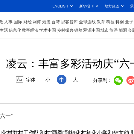
ENGLISH
新华报刊
地方频道
承
政
人事
国际
财经
网评
港澳
台湾
思客智库
全球连线
教育
科技
科创
量子
生活
信息化
数字经济
学术中国
乡村振兴
银龄
溯源中国
城市
旅游
能源
会
凌云：丰富多彩活动庆“六
字体：
小
中
大
分享到：
六一”
化村驻村工作队和村“两委”到初化村初化小学和华文幼儿