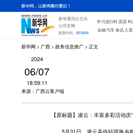
新华通讯社主办
学习进行时
高层
时
公司官网
金融
汽车
食品
人居
股票代码：
603888
新华网
>
广西
> 政务信息推广 > 正文
2024
06/07
18:59:11
来源：广西云客户端
【原标题】凌云：丰富多彩活动庆“
5月31日，凌云县伶站瑶族乡初