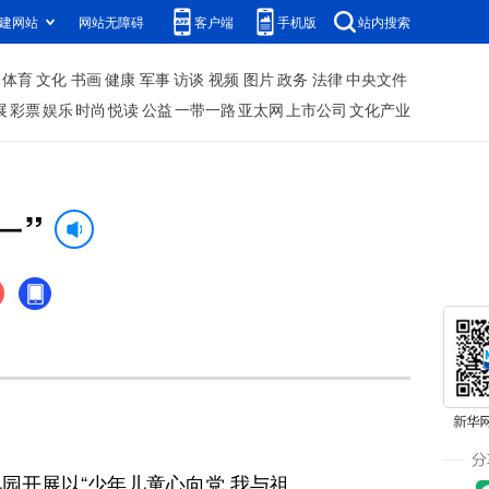
建网站
网站无障碍
客户端
手机版
站内搜索
体育
文化
书画
健康
军事
访谈
视频
图片
政务
法律
中央文件
展
彩票
娱乐
时尚
悦读
公益
一带一路
亚太网
上市公司
文化产业
一”
园开展以“少年儿童心向党 我与祖