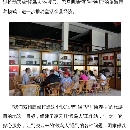
过推动形成“候鸟人”在凌云、巴马两地“互住”“换居”的旅游康
养模式，进一步推动盘活全县经济。
辽宁
吉林
上海
江苏
浙江
安徽
福建
江西
山东
河南
湖北
湖南
广东
广西
海南
重庆
四川
贵州
云南
西藏
陕西
甘肃
青海
宁夏
新疆
内蒙古
黑龙江
“我们紧扣建设打造这个‘民宿型’‘候鸟型’‘康养型’的旅游
多语种频道
目的地这一目标，组建了凌云县‘候鸟人’工作站，‘一对一’的
English
Español
Français
عربى
贴心服务，让到凌云来的‘候鸟人’遇到的各种问题、困难得以