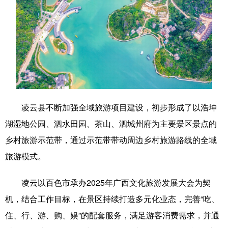
科技
科普
体育
文化
健康
军事
访谈
视频
图片
中央文件
金融
汽车
食品
人居
信息化
乡村振兴
溯源中国
城市
旅游
能源
凌云县不断加强全域旅游项目建设，初步形成了以浩坤
湖湿地公园、泗水田园、茶山、泗城州府为主要景区景点的
会展
彩票
娱乐
时尚
乡村旅游示范带，通过示范带带动周边乡村旅游路线的全域
悦读
公益
书画
一带一路
旅游模式。
亚太网
上市公司
文化产业
凌云以百色市承办2025年广西文化旅游发展大会为契
机，结合工作目标，在景区持续打造多元化业态，完善“吃、
地方频道
住、行、游、购、娱”的配套服务，满足游客消费需求，并通
北京
天津
河北
山西