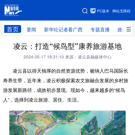
广西频道
PC版本
网站无障碍
网站地图
首页
要闻
新华社记者看广西
专题直播
政务信
广西频道
凌云：打造“候鸟型”康养旅游基地
2024-05-17 18:31:10
来源：凌云县融媒体中心
要闻
新华社记者
专题直播
政务信息
凌云县以得天独厚的自然资源优势，被纳入巴马国际长
图片新闻
壮美广西
寿养生带，近年来，凌云积极探索农文旅融合发展的乡村旅
游发展新路径，成效初步显现。现如今，越来越多的“候鸟
新华网导航
人”，选择到凌云旅游、居住、生活。
学习进行时
高层
时政
人事
国际
财经
网评
港澳
台湾
思客智库
全球连线
教育