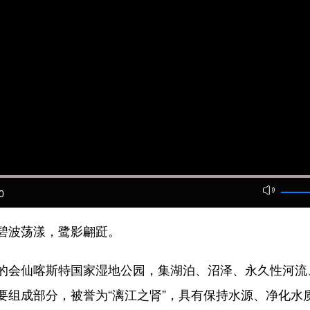
0
波荡漾，鹭影翩跹。
会仙喀斯特国家湿地公园，集湖泊、沼泽、永久性河流
要组成部分，被誉为“漓江之肾”，具有保持水源、净化水