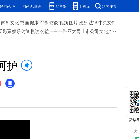
建网站
网站无障碍
客户端
手机版
站内搜索
体育
文化
书画
健康
军事
访谈
视频
图片
政务
法律
中央文件
展
彩票
娱乐
时尚
悦读
公益
一带一路
亚太网
上市公司
文化产业
呵护