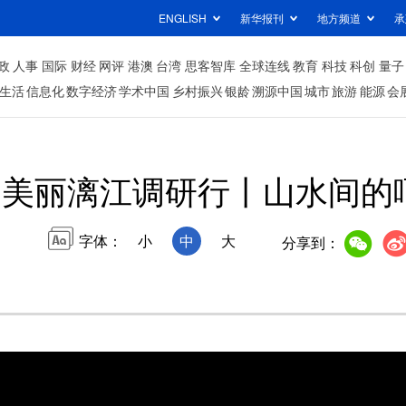
ENGLISH
新华报刊
地方频道
承
政
人事
国际
财经
网评
港澳
台湾
思客智库
全球连线
教育
科技
科创
量子
生活
信息化
数字经济
学术中国
乡村振兴
银龄
溯源中国
城市
旅游
能源
会
美丽漓江调研行丨山水间的
字体：
小
中
大
分享到：